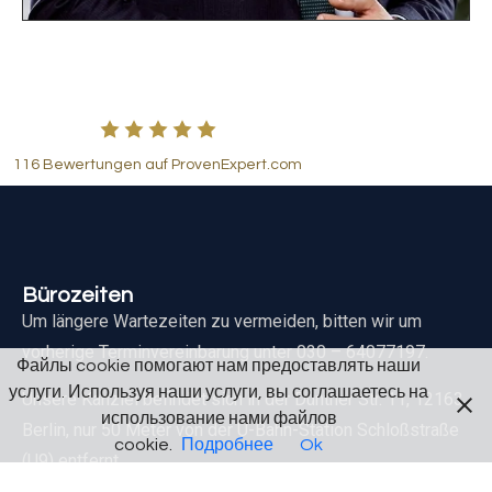
116 Bewertungen auf ProvenExpert.com
Bürozeiten
Um längere Wartezeiten zu vermeiden, bitten wir um
vorherige Terminvereinbarung unter 030 – 64077197.
Файлы cookie помогают нам предоставлять наши
услуги. Используя наши услуги, вы соглашаетесь на
Unsere Kanzlei befindet sich in der Dünther Str. 11, 12163
использование нами файлов
Berlin, nur 50 Meter von der U-Bahn-Station Schloßstraße
cookie.
Подробнее
Ok
(U9) entfernt.