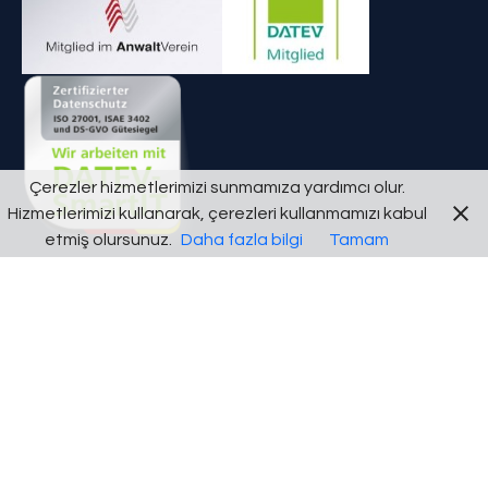
Çerezler hizmetlerimizi sunmamıza yardımcı olur.
Hizmetlerimizi kullanarak, çerezleri kullanmamızı kabul
etmiş olursunuz.
Daha fazla bilgi
Tamam
Kontakt
Dünther Str. 11, 12163 Steglitz-Zehlendorf
030 64077197
info(at)ra-mammadli.de
030 68833665
Mon.-Don.: 10-16