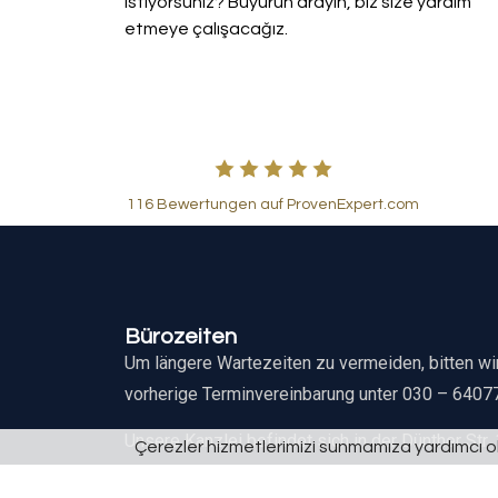
istiyorsunız? Buyurun arayın, biz size yardım
etmeye çalışacağız.
116 Bewertungen auf ProvenExpert.com
Bürozeiten
Um längere Wartezeiten zu vermeiden, bitten wi
vorherige Terminvereinbarung unter 030 – 6407
Unsere Kanzlei befindet sich in der Dünther Str.
Çerezler hizmetlerimizi sunmamıza yardımcı olu
Berlin, nur 50 Meter von der U-Bahn-Station Sch