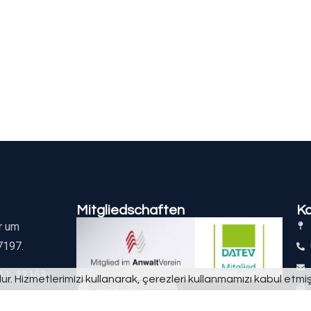
Mitgliedschaften
K
r um
7197.
 11, 12163
r. Hizmetlerimizi kullanarak, çerezleri kullanmamızı kabul etmi
loßstraße