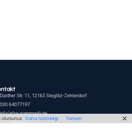
ontakt
Dünther Str. 11, 12163 Steglitz-Zehlendorf
030 64077197
info(at)ra-mammadli.de
ş olursunuz.
Daha fazla bilgi
Tamam
030 68833665
Mon.-Don.: 10-16