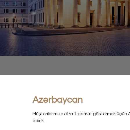
Azərbaycan
Müştərilərimizə ətraflı xidmət göstərmək üçün 
edirik.