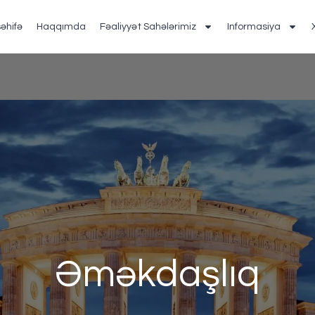
əhifə
Haqqımda
Fəaliyyət Sahələrimiz
Informasiya
Əməkdaşlıq