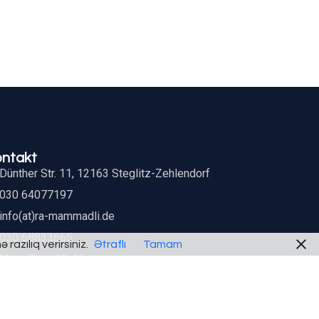
ontakt
Dünther Str. 11, 12163 Steglitz-Zehlendorf
030 64077197
info(at)ra-mammadli.de
030 68833665
razılıq verirsiniz.
Ətraflı
Tamam
Mon.-Don.: 10-16