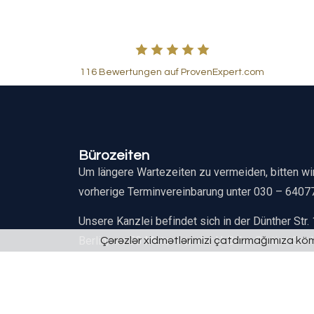
116 Bewertungen auf ProvenExpert.com
Bürozeiten
Um längere Wartezeiten zu vermeiden, bitten wi
vorherige Terminvereinbarung unter 030 – 6407
Unsere Kanzlei befindet sich in der Dünther Str.
Berlin, nur 50 Meter von der U-Bahn-Station Sch
Çərəzlər xidmətlərimizi çatdırmağımıza kömək
(U9) entfernt.
Buslinien M85, M48 und 282 halten an der Halte
Schloßstraße, Bus 186 an Rathaus Steglitz.