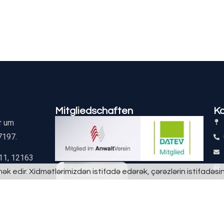
Mitgliedschaften
K
r um
7197.
 11, 12163
loßstraße
 edir. Xidmətlərimizdən istifadə edərək, çərəzlərin istifadəsinə 
stelle