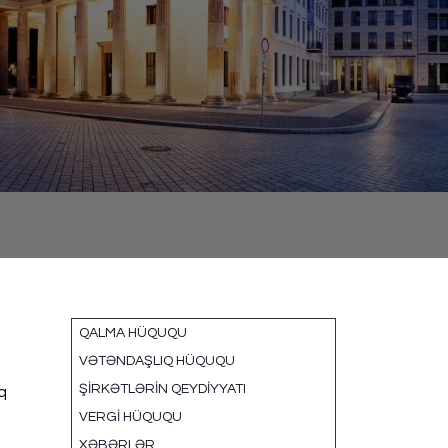
QALMA HÜQUQU
VƏTƏNDAŞLIQ HÜQUQU
ŞIRKƏTLƏRIN QEYDIYYATI
q
VERGI HÜQUQU
XƏBƏRLƏR