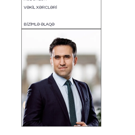
VƏKIL XƏRCLƏRI
ƏMƏKDAŞLIQ
BIZIMLƏ ƏLAQƏ