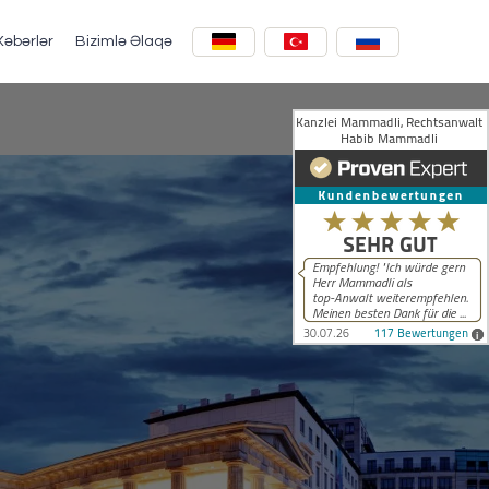
Xəbərlər
Bizimlə Əlaqə