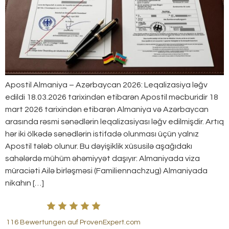
Apostil Almaniya – Azərbaycan 2026: Leqalizasiya ləğv
edildi 18.03.2026 tarixindən etibarən Apostil məcburidir 18
mart 2026 tarixindən etibarən Almaniya və Azərbaycan
arasında rəsmi sənədlərin leqalizasiyası ləğv edilmişdir. Artıq
hər iki ölkədə sənədlərin istifadə olunması üçün yalnız
Apostil tələb olunur. Bu dəyişiklik xüsusilə aşağıdakı
sahələrdə mühüm əhəmiyyət daşıyır: Almaniyada viza
müraciəti Ailə birləşməsi (Familiennachzug) Almaniyada
nikahın […]
116 Bewertungen auf ProvenExpert.com